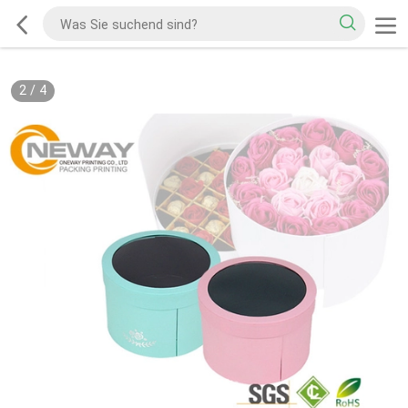
2
/
4