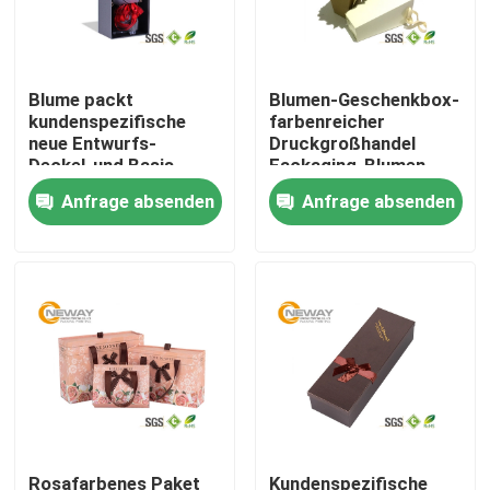
Fabrik-Ausflug
Blume packt
Blumen-Geschenkbox-
kundenspezifische
farbenreicher
Qualitätskontrolle
neue Entwurfs-
Druckgroßhandel
Deckel-und Basis-
Fackaging-Blumen-
quadratische Blumen-
Papier-Würfel
Anfrage absenden
Anfrage absenden
Treten Sie mit uns in Verbindung
Geschenkbox ein
Fordern Sie ein Zitat
Gedruckte Verpacken-Kästen
Elektronik Verpacken-Kästen
Kosmetische Verpacken-Kisten
Rosafarbenes Paket
Kundenspezifische