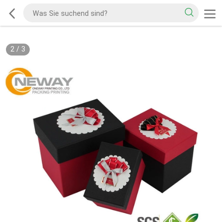
2
/
3