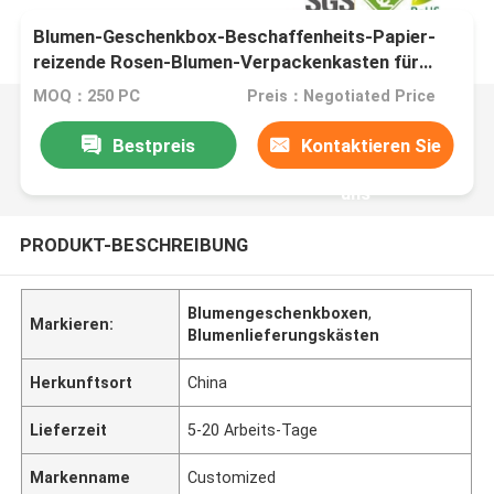
Blumen-Geschenkbox-Beschaffenheits-Papier-
reizende Rosen-Blumen-Verpackenkasten für
Valentinstag-Geschenk
MOQ：250 PC
Preis：Negotiated Price
Bestpreis
Kontaktieren Sie
uns
PRODUKT-BESCHREIBUNG
Blumengeschenkboxen
,
Markieren:
Blumenlieferungskästen
Herkunftsort
China
Lieferzeit
5-20 Arbeits-Tage
Markenname
Customized