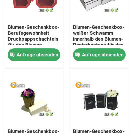
Produkte
Blumen-Geschenkbox-
Blumen-Geschenkbox-
Berufsgewohnheit
weißer Schwamm
Gedruckte Verpacken-Kästen
Druckpappschachteln
innerhalb des Blumen-
für das Blumen-
Papierkastens für das
Verpacken
Geschenk der neuen
Anfrage absenden
Anfrage absenden
Elektronik Verpacken-Kästen
Jahre mit Biesen-
Spitze
Kosmetische Verpacken-Kisten
Wein-Verpackungskisten
Kaffee-Verpackungsbeutel
Plastik Verpacken-Kästen
Blumen-Geschenkbox-
Blumen-Geschenkbox-