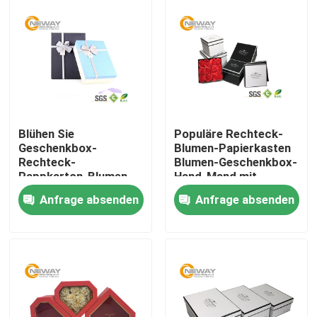
Blühen Sie
Populäre Rechteck-
Geschenkbox-
Blumen-Papierkasten
Rechteck-
Blumen-Geschenkbox-
Pappkarton-Blumen-
Hand-Mand mit
Papierkasten mit
schwarzem
Anfrage absenden
Anfrage absenden
glatter/Matt-
Hutstumpen
Laminierung
Nach Hause
Über uns
Kontakte