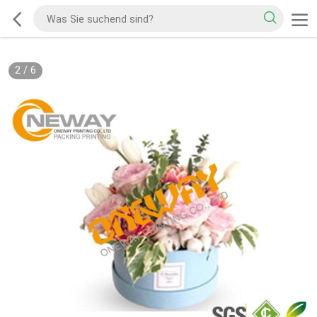
2
/
6