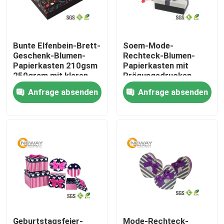
Produkte
Bunte Elfenbein-Brett-
Soem-Mode-
Geschenk-Blumen-
Rechteck-Blumen-
Gedruckte Verpacken-Kästen
Papierkasten 210gsm
Papierkasten mit
250gram mit klaren
Prägungsdrucken
Deckeln
Anfrage absenden
Anfrage absenden
Elektronik Verpacken-Kästen
Kosmetische Verpacken-Kisten
Wein-Verpackungskisten
Kaffee-Verpackungsbeutel
Plastik Verpacken-Kästen
Geburtstagsfeier-
Mode-Rechteck-