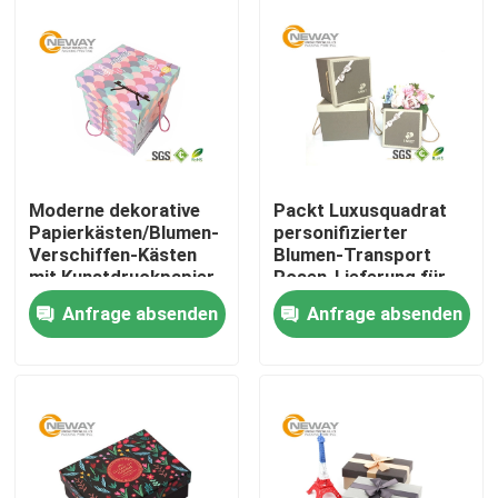
Moderne dekorative
Packt Luxusquadrat
Papierkästen/Blumen-
personifizierter
Verschiffen-Kästen
Blumen-Transport
mit Kunstdruckpapier
Rosen-Lieferung für
für Partei
Feier ein
Anfrage absenden
Anfrage absenden
Nach Hause
Über uns
Kontakte