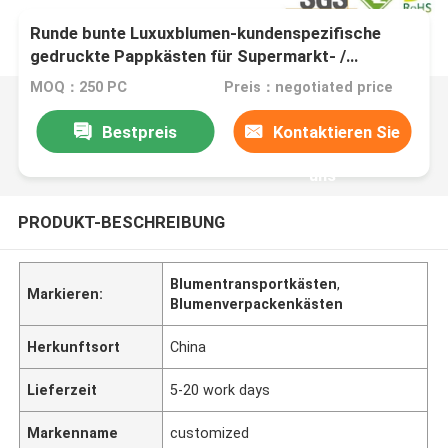
Runde bunte Luxuxblumen-kundenspezifische
gedruckte Pappkästen für Supermarkt- /
Geschenk-Verpackung
MOQ：250 PC
Preis：negotiated price
Bestpreis
Kontaktieren Sie
uns
PRODUKT-BESCHREIBUNG
Blumentransportkästen
,
Markieren:
Blumenverpackenkästen
Herkunftsort
China
Lieferzeit
5-20 work days
Markenname
customized